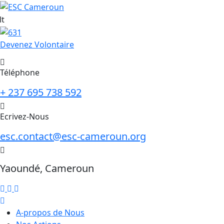
Skip
to
content
Devenez Volontaire
Téléphone
+ 237 695 738 592
Ecrivez-Nous
esc.contact@esc-cameroun.org
Yaoundé, Cameroun
A-propos de Nous