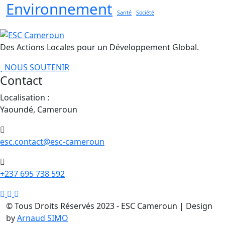
Environnement
Santé
Société
Des Actions Locales pour un Développement Global.
NOUS SOUTENIR
Contact
Localisation :
Yaoundé, Cameroun
esc.contact@esc-cameroun
+237 695 738 592
© Tous Droits Réservés 2023 - ESC Cameroun | Design
by
Arnaud SIMO