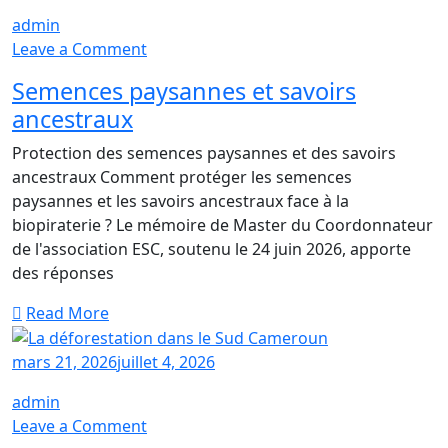
admin
on
Leave a Comment
Semences
Semences paysannes et savoirs
paysannes
ancestraux
et
savoirs
Protection des semences paysannes et des savoirs
ancestraux
ancestraux Comment protéger les semences
paysannes et les savoirs ancestraux face à la
biopiraterie ? Le mémoire de Master du Coordonnateur
de l'association ESC, soutenu le 24 juin 2026, apporte
des réponses
Read More
mars 21, 2026
juillet 4, 2026
admin
on
Leave a Comment