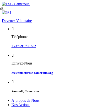
Skip
to
content
Devenez Volontaire
Téléphone
+ 237 695 738 592
Ecrivez-Nous
esc.contact@esc-cameroun.org
Yaoundé, Cameroun
A-propos de Nous
Nos Actions