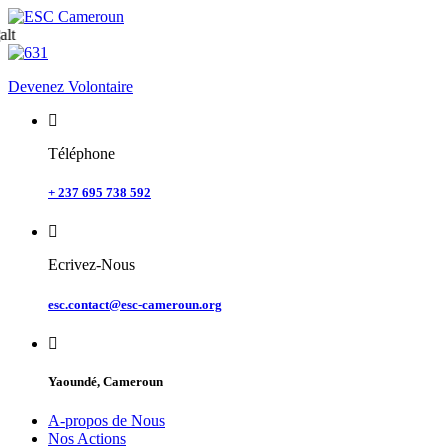
Skip
to
content
Devenez Volontaire
Téléphone
+ 237 695 738 592
Ecrivez-Nous
esc.contact@esc-cameroun.org
Yaoundé, Cameroun
A-propos de Nous
Nos Actions