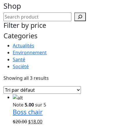
Shop
Search
Filter by price
Categories
Actualités
Environnement
Santé
Société
Showing all 3 results
Note
5.00
sur 5
Boss chair
Le
Le
$
20.00
$
18.00
prix
prix