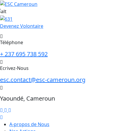
Skip
to
content
Devenez Volontaire
Téléphone
+ 237 695 738 592
Ecrivez-Nous
esc.contact@esc-cameroun.org
Yaoundé, Cameroun
A-propos de Nous