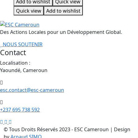
Add to wishlist
Quick view
était :
est :
$65.00.
$55.00.
Quick view
Add to wishlist
Des Actions Locales pour un Développement Global.
NOUS SOUTENIR
Contact
Localisation :
Yaoundé, Cameroun
esc.contact@esc-cameroun
+237 695 738 592
© Tous Droits Réservés 2023 - ESC Cameroun | Design
by
Arnaud SIMO