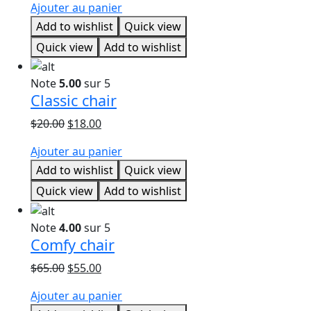
Ajouter au panier
initial
actuel
Add to wishlist
Quick view
était :
est :
$20.00.
$18.00.
Quick view
Add to wishlist
Note
5.00
sur 5
Classic chair
Le
Le
$
20.00
$
18.00
prix
prix
Ajouter au panier
initial
actuel
Add to wishlist
Quick view
était :
est :
$20.00.
$18.00.
Quick view
Add to wishlist
Note
4.00
sur 5
Comfy chair
Le
Le
$
65.00
$
55.00
prix
prix
Ajouter au panier
initial
actuel