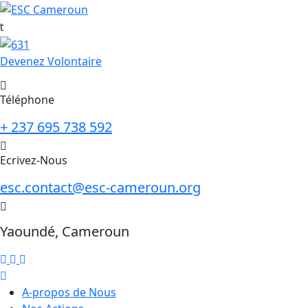
Skip
to
content
Devenez Volontaire
Téléphone
+ 237 695 738 592
Ecrivez-Nous
esc.contact@esc-cameroun.org
Yaoundé, Cameroun
A-propos de Nous