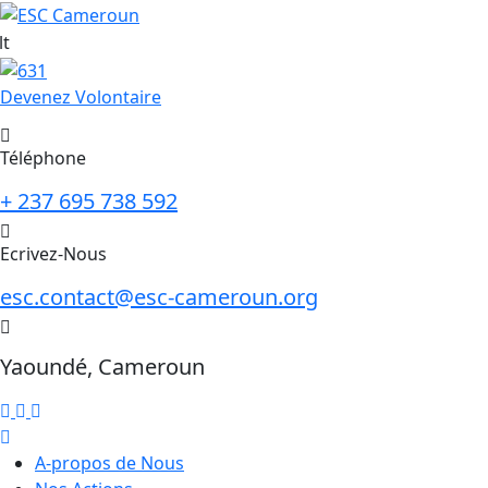
Skip
to
content
Devenez Volontaire
Téléphone
+ 237 695 738 592
Ecrivez-Nous
esc.contact@esc-cameroun.org
Yaoundé, Cameroun
A-propos de Nous