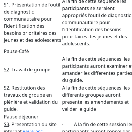
A la fin de cette séquence les
S1
. Présentation de l’outil
participants se seraient
de diagnostic
appropriés l’outil de diagnostic
communautaire pour
communautaire pour
l’identification des
l’identification des besoins
besoins prioritaires des
prioritaires des jeunes et des
jeunes et des adolescents
adolescents.
Pause-Café
A la fin de cette séquences, les
participants auront examiner e
S2
. Travail de groupe
amander les differentes partie
du guide.
S2
. Restitution des
A la fin de cette séquences, les
travaux de groupe en
differents groupes auront
plénière et validation du
presente les amendements et
guide.
valider le guide
Pause déjeuner
S3
. Presentation du site
· A la fin de cette session le
internet
www.esc-
participants auront consolider